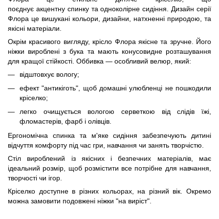
поєднує акцентну спинку та одноколірне сидіння. Дизайн серії
Флора це вишукані кольори, дизайни, натхненні природою, та
якісні матеріали.
Окрім красивого вигляду, крісло Флора якісне та зручне. Його
ніжки вироблені з бука та мають конусовидне розташування
для кращої стійкості. Оббивка — особливий велюр, який:
відштовхує вологу;
ефект "антикіготь", щоб домашні улюбленці не пошкодили
кріселко;
легко очищується вологою серветкою від слідів їжі,
фломастерів, фарб і олівців.
Ергономічна спинка та м'яке сидіння забезпечують дитині
відчуття комфорту під час гри, навчання чи занять творчістю.
Стіл вироблений із якісних і безпечних матеріалів, має
ідеальний розмір, щоб розмістити все потрібне для навчання,
творчості чи ігор.
Кріселко доступне в різних кольорах, на різний вік. Окремо
можна замовити подовжені ніжки "на виріст".