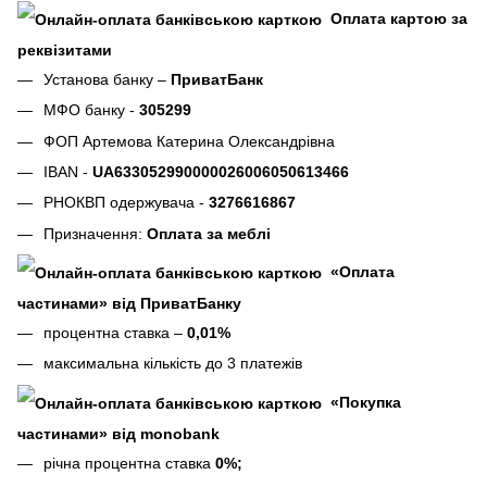
Оплата картою за
реквізитами
Установа банку –
ПриватБанк
МФО банку -
305299
ФОП Артемова Катерина Олександрівна
IBAN -
UA633052990000026006050613466
РНОКВП одержувача -
3276616867
Призначення:
Оплата за меблі
«Оплата
частинами» від ПриватБанку
процентна ставка –
0,01%
максимальна кількість до 3 платежів
«Покупка
частинами» від monobank
річна процентна ставка
0%;