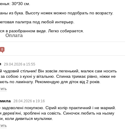
енья: 30*30 см.
аны из бука. Высоту ножек можно подобрать по возрасту.
етовая палитра под любой интерьер.
ся в разобранном виде. Легко собирается.
Оплата
8
я
29.04.2026 в 15:55
й чудовий стільчик! Він зовсім легенький, малюк сам носить
 за собою з кухні у вітальню. Спинка тримає рівно, ніжки не
ають по ламінату. Рекомендую для діток від 2 років.
тить
мила
28.04.2026 в 19:16
 задоволені покупкою. Сірий колір практичний і не маркий.
и дерев'яні, зроблені на совість. Синочок любить на ньому
ти, коли дивиться мультики.
тить