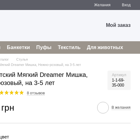
Желания
Вход
Мой заказ
и
Банкетки
Пуфы
Текстиль
Для животных
аталог
Стулья
Мягкий Dreamer Мишка, Нежно-розовый, на 3-5 лет
тский Мягкий Dreamer Мишка,
Артикул
1-1-69-
озовый, на 3-5 лет
35-000
8 отзывов
 грн
В желания
цвет