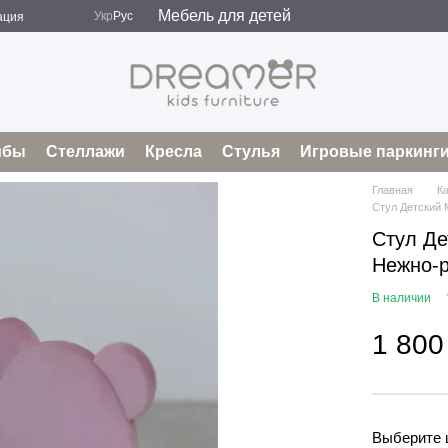
Мебель для детей
Укр
Рус
ация
мбы
Стеллажи
Кресла
Стулья
Игровые паркинг
Главная
К
Стул Детский 
Стул Де
Нежно-р
В наличии
1 800
Выберите 