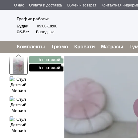
Перейти к основному контенту
О нас
Оплата и доставка
Обмен и возврат
Контактная информ
Пользовательское соглашение
Отзывы о магазине
Политика конфиденциальности
Оферта
График работы:
Будни:
09:00-18:00
Сб-Вс:
Выходные
Комплекты
Трюмо
Кровати
Матрасы
Ту
5 платежей
5 платежей