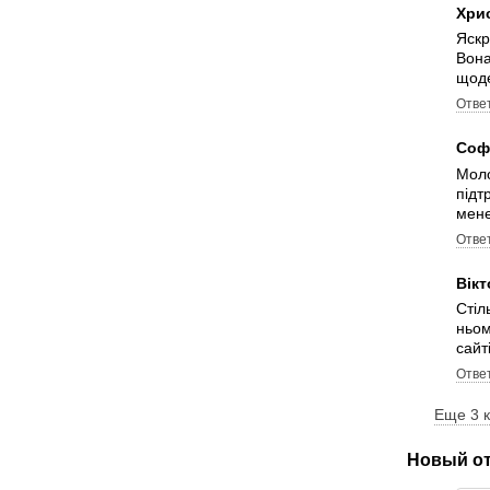
Хри
Яскр
Вона
щоде
Отве
Соф
Моло
підт
мене
Отве
Вік
Стіл
ньом
сайті
Отве
Еще 3 
Новый о