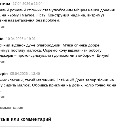
стина
17.04.2026 в 16:04
авий рожевий стільчик став улюбленим місцем нашої донечки.
 на ньому і малює, і їсть. Конструкція надійна, витримує
нні навантаження без проблем.
тить
ія
10.04.2026 в 19:01
чний відтінок дуже благородний. М'яка спинка добре
римує поставу малюка. Окремо хочу відзначити роботу
джерів – проконсультували і допомогли з вибором. Дякую!
тить
торія
05.04.2026 в 13:40
ьчик класний, такий мягенький і стійкий!! Доця тепер тільки на
у сидить малює. Оббивка приємна на дотик, колір точно як на
.
тить
комментария
тзыв или комментарий