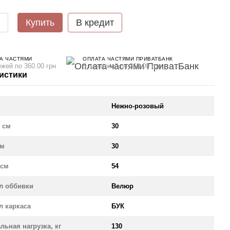
Купить
В кредит
А ЧАСТЯМИ
ОПЛАТА ЧАСТЯМИ ПРИВАТБАНК
ежей по 360.00 грн
5 платежей по 360.00 грн
истики
Нежно-розовый
 см
30
см
30
 см
54
л оббивки
Велюр
л каркаса
БУК
льная нагрузка, кг
130