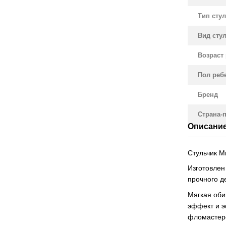
Тип сту
Вид сту
Возраст 
Пол реб
Бренд
Страна-
Описани
Стульчик Ми
Изготовлен
прочного д
Мягкая оби
эффект и э
фломастеро