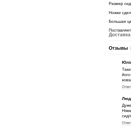
Размер сид
Ножки сдел
Большая цв
Поставляет
Доставка
Отзывы
Юлі
Таки
його
ковз
Отве
Люд
Дуже
Ніжк
сиді
Отве