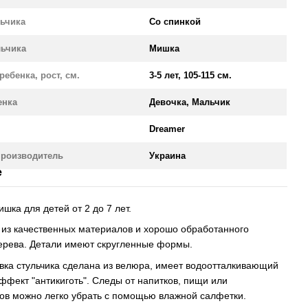
льчика
Со спинкой
льчика
Мишка
ребенка, рост, см.
3-5 лет, 105-115 см.
енка
Девочка, Мальчик
Dreamer
производитель
Украина
е
шка для детей от 2 до 7 лет.
 из качественных материалов и хорошо обработанного
ерева. Детали имеют скругленные формы.
вка стульчика сделана из велюра, имеет водоотталкивающий
ффект "антикиготь". Следы от напитков, пищи или
в можно легко убрать с помощью влажной салфетки.