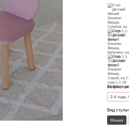
Возраст ре
2-4 года,
Вид стуль
Мишка