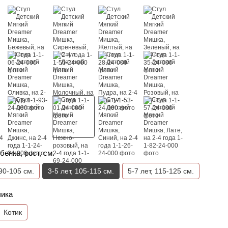
бенка, рост, см.
 90-105 см.
3-5 лет, 105-115 см.
5-7 лет, 115-125 см.
чика
Котик