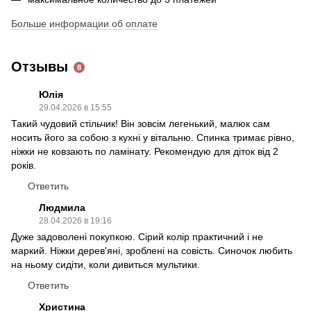
Больше информации об оплате
Отзывы
8
Юлія
29.04.2026 в 15:55
Такий чудовий стільчик! Він зовсім легенький, малюк сам
носить його за собою з кухні у вітальню. Спинка тримає рівно,
ніжки не ковзають по ламінату. Рекомендую для діток від 2
років.
Ответить
Людмила
28.04.2026 в 19:16
Дуже задоволені покупкою. Сірий колір практичний і не
маркий. Ніжки дерев'яні, зроблені на совість. Синочок любить
на ньому сидіти, коли дивиться мультики.
Ответить
Христина