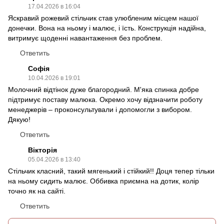
17.04.2026 в 16:04
Яскравий рожевий стільчик став улюбленим місцем нашої
донечки. Вона на ньому і малює, і їсть. Конструкція надійна,
витримує щоденні навантаження без проблем.
Ответить
Софія
10.04.2026 в 19:01
Молочний відтінок дуже благородний. М'яка спинка добре
підтримує поставу малюка. Окремо хочу відзначити роботу
менеджерів – проконсультували і допомогли з вибором.
Дякую!
Ответить
Вікторія
05.04.2026 в 13:40
Стільчик класний, такий мягенький і стійкий!! Доця тепер тільки
на ньому сидить малює. Оббивка приємна на дотик, колір
точно як на сайті.
Ответить