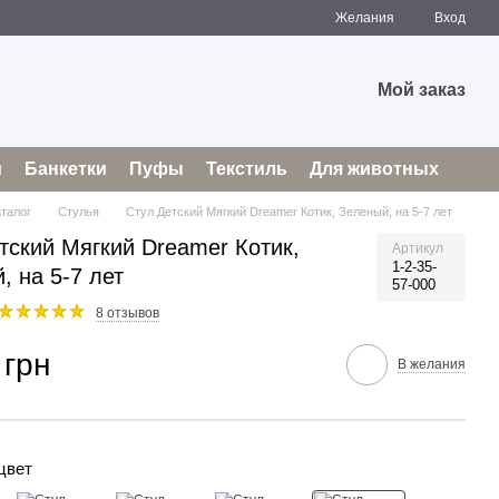
Желания
Вход
Мой заказ
и
Банкетки
Пуфы
Текстиль
Для животных
аталог
Стулья
Стул Детский Мягкий Dreamer Котик, Зеленый, на 5-7 лет
тский Мягкий Dreamer Котик,
Артикул
1-2-35-
, на 5-7 лет
57-000
8 отзывов
 грн
В желания
цвет