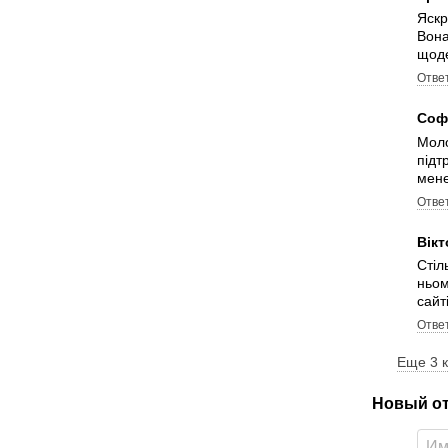
Яскр
Вона
щоде
Отве
Соф
Моло
підт
мене
Отве
Вік
Стіл
ньом
сайті
Отве
Еще 3 
Новый о