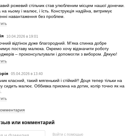
авий рожевий стільчик став улюбленим місцем нашої донечки.
 на ньому і малює, і їсть. Конструкція надійна, витримує
нні навантаження без проблем.
тить
ія
10.04.2026 в 19:01
чний відтінок дуже благородний. М'яка спинка добре
римує поставу малюка. Окремо хочу відзначити роботу
джерів – проконсультували і допомогли з вибором. Дякую!
тить
торія
05.04.2026 в 13:40
ьчик класний, такий мягенький і стійкий!! Доця тепер тільки на
у сидить малює. Оббивка приємна на дотик, колір точно як на
.
тить
комментария
тзыв или комментарий
Войти с помощью