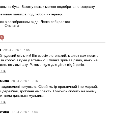
аны из бука. Высоту ножек можно подобрать по возрасту.
етовая палитра под любой интерьер.
ся в разобранном виде. Легко собирается.
Оплата
8
я
29.04.2026 в 15:55
й чудовий стільчик! Він зовсім легенький, малюк сам носить
 за собою з кухні у вітальню. Спинка тримає рівно, ніжки не
ають по ламінату. Рекомендую для діток від 2 років.
тить
мила
28.04.2026 в 19:16
 задоволені покупкою. Сірий колір практичний і не маркий.
и дерев'яні, зроблені на совість. Синочок любить на ньому
ти, коли дивиться мультики.
тить
стина
17.04.2026 в 16:04