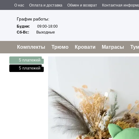
Перейти к основному контенту
О нас
Оплата и доставка
Обмен и возврат
Контактная информ
Пользовательское соглашение
Отзывы о магазине
Политика конфиденциальности
Оферта
График работы:
Будни:
09:00-18:00
Сб-Вс:
Выходные
Комплекты
Трюмо
Кровати
Матрасы
Ту
5 платежей
5 платежей