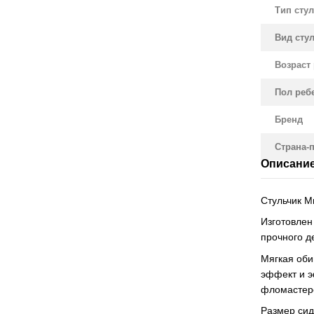
Тип сту
Вид сту
Возраст 
Пол реб
Бренд
Страна-
Описани
Стульчик Ми
Изготовлен
прочного д
Мягкая оби
эффект и э
фломастеро
Размер сид