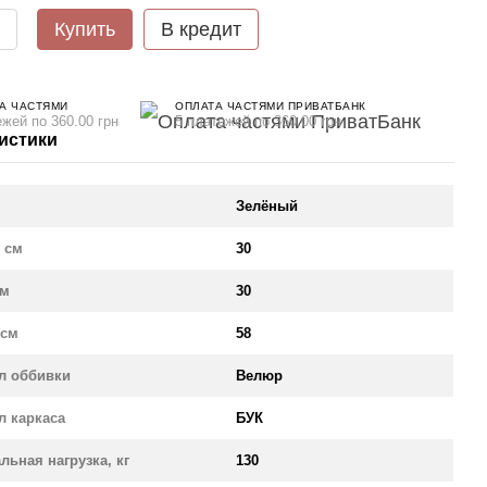
Купить
В кредит
А ЧАСТЯМИ
ОПЛАТА ЧАСТЯМИ ПРИВАТБАНК
ежей по 360.00 грн
5 платежей по 360.00 грн
истики
Зелёный
 см
30
см
30
 см
58
л оббивки
Велюр
л каркаса
БУК
льная нагрузка, кг
130