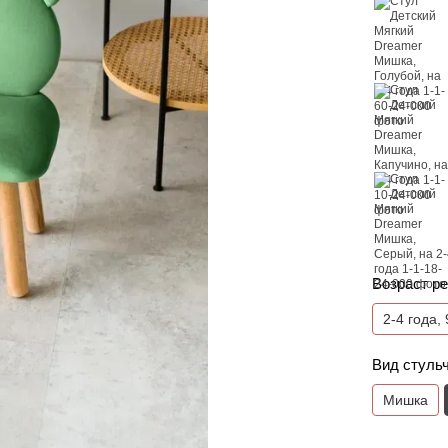
Возраст ре
2-4 года,
Вид стуль
Мишка