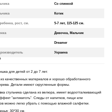
льчика
Со спинкой
льчика
Котик
ребенка, рост, см.
5-7 лет, 115-125 см.
енка
Девочка, Мальчик
Dreamer
производитель
Украина
е
шка для детей от 2 до 7 лет.
 из качественных материалов и хорошо обработанного
ерева. Детали имеют скругленные формы.
вка стульчика сделана из велюра, имеет водоотталкивающий
ффект "антикиготь". Следы от напитков, пищи или
в можно легко убрать с помощью влажной салфетки.
енья: 30*30 см.