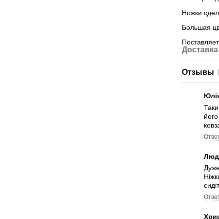
Ножки сдел
Большая цв
Поставляет
Доставка
Отзывы
Юлі
Таки
його
ковз
Отве
Люд
Дуже
Ніжк
сиді
Отве
Хри