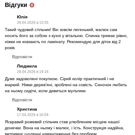
Відгуки
8
Юлія
29.04.2026 в 15:55
Такий чудовий стільчик! Він зовсім легенький, малюк сам
носить його за собою з кухні у вітальню. Спинка тримає рівно,
ніжки не ковзають по ламінату. Рекомендую для діток від 2
років.
Відповісти
Людмила
28.04.2026 в 19:16
Дуже задоволені покупкою. Сірий колір практичний і не
маркий. Ніжки дерев'яні, зроблені на совість. Синочок любить
на ньому сидіти, коли дивиться мультики.
Відповісти
Христина
17.04.2026 в 16:04
Яскравий рожевий стільчик став улюбленим місцем нашої
донечки. Вона на ньому і малює, і їсть. Конструкція надійна,
витримує щоденні навантаження без проблем.