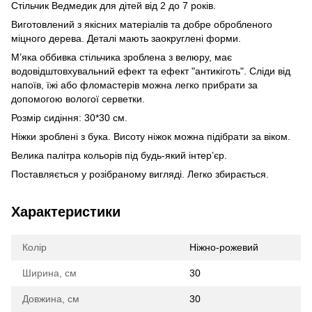
Стільчик Ведмедик для дітей від 2 до 7 років.
Виготовлений з якісних матеріалів та добре обробленого
міцного дерева. Деталі мають заокруглені форми.
М’яка оббивка стільчика зроблена з велюру, має
водовідштовхувальний ефект та ефект "антикіготь". Сліди від
напоїв, їжі або фломастерів можна легко прибрати за
допомогою вологої серветки.
Розмір сидіння: 30*30 см.
Ніжки зроблені з бука. Висоту ніжок можна підібрати за віком.
Велика палітра кольорів під будь-який інтер’єр.
Поставляється у розібраному вигляді. Легко збирається.
Характеристики
Колір
Ніжно-рожевий
Ширина, см
30
Довжина, см
30