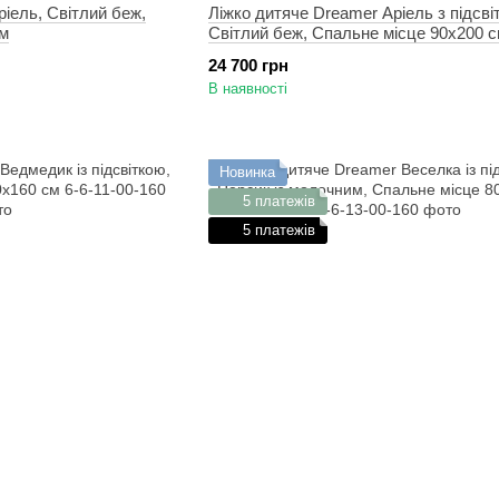
іель, Світлий беж,
Ліжко дитяче Dreamer Аріель з підсві
см
Світлий беж, Спальне місце 90х200 
24 700 грн
В наявності
Новинка
5 платежів
5 платежів