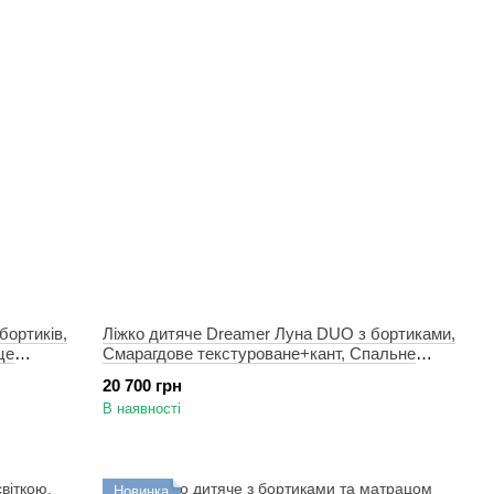
бортиків,
Ліжко дитяче Dreamer Луна DUO з бортиками,
це
Смарагдове текстуроване+кант, Спальне
місце 90х200 см
20 700 грн
В наявності
Новинка