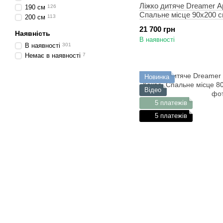
Ліжко дитяче Dreamer Ар
190 см
126
Спальне місце 90х200 
200 см
113
21 700 грн
Наявність
В наявності
В наявності
301
Немає в наявності
7
Новинка
Відео
5 платежів
5 платежів