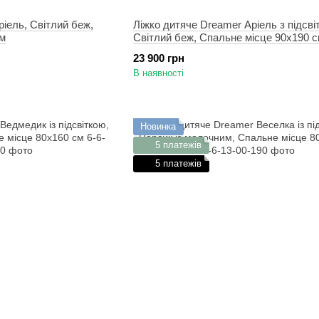
іель, Світлий беж,
Ліжко дитяче Dreamer Аріель з підсві
см
Світлий беж, Спальне місце 90х190 
23 900 грн
В наявності
Новинка
5 платежів
5 платежів