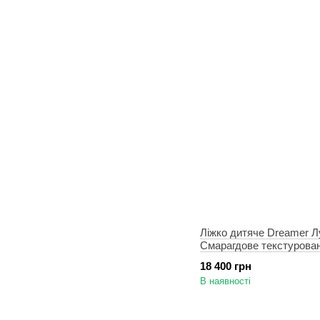
Ліжко дитяче Dreamer Л
Смарагдове текстурова
місце 90х190 см
18 400 грн
В наявності