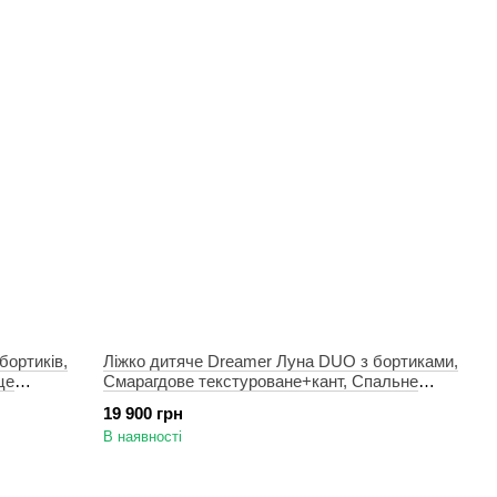
бортиків,
Ліжко дитяче Dreamer Луна DUO з бортиками,
це
Смарагдове текстуроване+кант, Спальне
місце 90х190 см
19 900 грн
В наявності