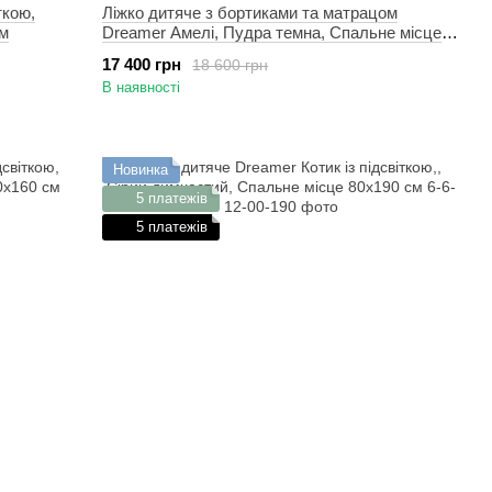
ткою,
Ліжко дитяче з бортиками та матрацом
см
Dreamer Амелі, Пудра темна, Спальне місце
80х160 см
17 400 грн
18 600 грн
В наявності
Новинка
5 платежів
5 платежів