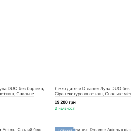
уна DUO без бортика,
Ліжко дитяче Dreamer Луна DUO без 
не+кант, Спальне
Сіра текстурована+кант, Спальне міс
90х200 см
19 200 грн
В наявності
Новинка