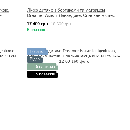
ткою,
Ліжко дитяче з бортиками та матрацом
см
Dreamer Амелі, Лавандове, Спальне місце
80х160 см
17 400 грн
18 600 грн
В наявності
Новинка
Відео
5 платежів
5 платежів