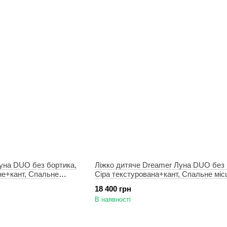
уна DUO без бортика,
Ліжко дитяче Dreamer Луна DUO без 
не+кант, Спальне
Сіра текстурована+кант, Спальне міс
90х190 см
18 400 грн
В наявності