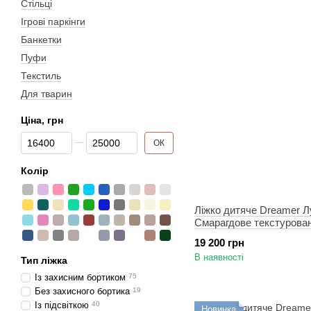
Стільці
Ігрові паркінги
Банкетки
Пуфи
Текстиль
Для тварин
Ціна, грн
Від Ціна, грн
До Ціна, грн
ОК
Колір
Ліжко дитяче Dreamer Л
Смарагдове текстурова
місце 90х200 см
19 200 грн
В наявності
Тип ліжка
Із захисним бортиком
75
Без захисного бортика
19
Із підсвіткою
40
Новинка