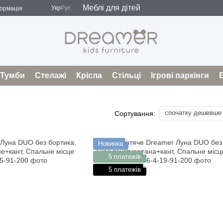
Меблі для дітей
Укр
Рус
формація
і
Оферта
Тумби
Стелажі
Крісла
Стільці
Ігрові паркінги
спочатку дешевше
Сортування:
Новинка
5 платежів
5 платежів