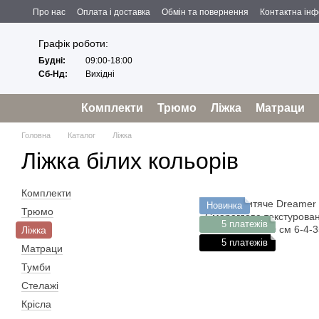
Перейти до основного контенту
Про нас
Оплата і доставка
Обмін та повернення
Контактна ін
Угода користувача
Відгуки про магазин
Політика конфіденційност
Графік роботи:
Будні:
09:00-18:00
Сб-Нд:
Вихідні
Комплекти
Трюмо
Ліжка
Матраци
Головна
Каталог
Ліжка
Ліжка білих кольорів
Комплекти
Новинка
Трюмо
5 платежів
Ліжка
5 платежів
Матраци
Тумби
Стелажі
Крісла