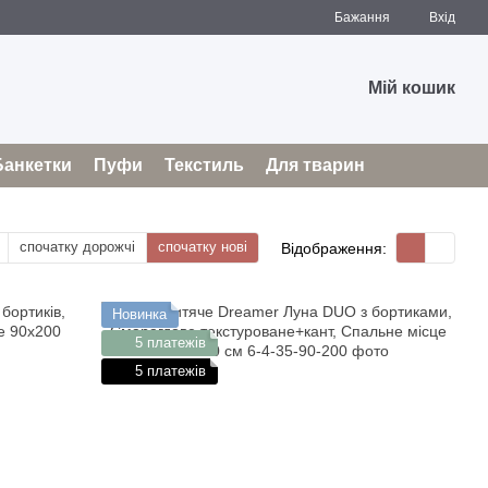
Бажання
Вхід
Мій кошик
Банкетки
Пуфи
Текстиль
Для тварин
спочатку дорожчі
спочатку нові
Відображення:
Новинка
5 платежів
5 платежів