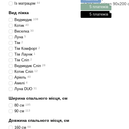
Із матрацом
44
5 платежів
Вид ліжка
5 платежів
Ведмедик
108
Котик
40
Веселка
30
Луна
5
Тім
2
Тім Комфорт
2
Тім Лаунж
1
Тім Сліп
2
Ведмедик Сліп
28
Котик Сліп
12
Аріель
40
Амелі
4
Луна DUO
31
Ширина спального місця, см
80 см
195
90 см
113
Довжина спального місця, см
160 см
69