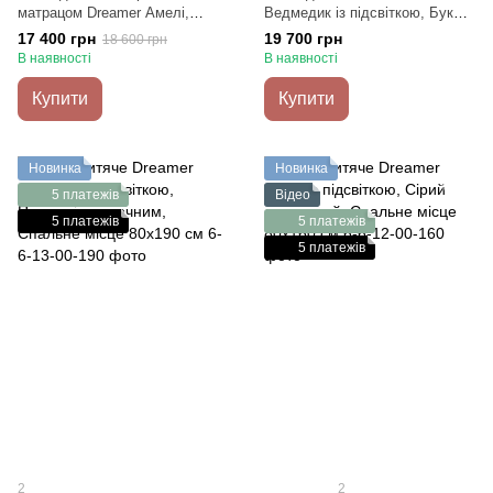
матрацом Dreamer Амелі,
Ведмедик із підсвіткою, Букле
Лавандове, Спальне місце
Молочне, Спальне місце
17 400 грн
19 700 грн
18 600 грн
80х160 см
80х160 см
В наявності
В наявності
Купити
Купити
Новинка
Новинка
5 платежів
Відео
5 платежів
5 платежів
5 платежів
2
2