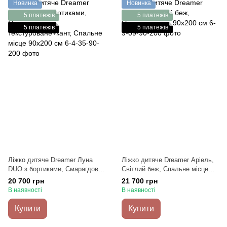
Новинка
Новинка
5 платежів
5 платежів
5 платежів
5 платежів
Ліжко дитяче Dreamer Луна
Ліжко дитяче Dreamer Аріель,
DUO з бортиками, Смарагдове
Світлий беж, Спальне місце
текстуроване+кант, Спальне
90х200 см
20 700 грн
21 700 грн
місце 90х200 см
В наявності
В наявності
Купити
Купити