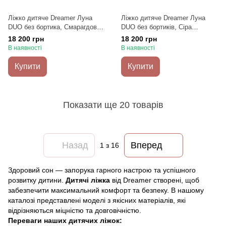
Ліжко дитяче Dreamer Луна
Ліжко дитяче Dreamer Луна
DUO без бортика, Смарагдове
DUO без бортиків, Сіра
текстуроване+кант, Спальне
текстурована+кант, Спальне
18 200 грн
18 200 грн
місце 80х200 см
місце 80х200 см
В наявності
В наявності
Купити
Купити
Показати ще 20 товарів
Назад
Вперед
1
з 16
Здоровий сон — запорука гарного настрою та успішного
розвитку дитини.
Дитячі ліжка
від Dreamer створені, щоб
забезпечити максимальний комфорт та безпеку. В нашому
каталозі представлені моделі з якісних матеріалів, які
відрізняються міцністю та довговічністю.
Переваги наших дитячих ліжок: