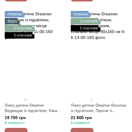
Новинка
Новинка
Відео
5 платежів
5 платежів
5 платежів
5 платежів
6
2
Ліжко дитяче Dreamer
Ліжко дитяче Dreamer Веселка
Ведмедик із підсвіткою, Какао,
із підсвіткою, Персик із
Спальне місце 80х160 см
молочним, Спальне місце
19 700 грн
21 800 грн
80х160 см
В наявності
В наявності