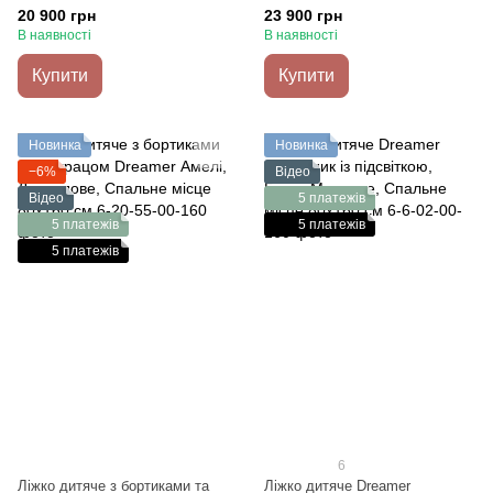
90х190 см
Спальне місце 90х190 см
20 900 грн
23 900 грн
В наявності
В наявності
Купити
Купити
Новинка
Новинка
−6%
Відео
Відео
5 платежів
5 платежів
5 платежів
5 платежів
6
Ліжко дитяче з бортиками та
Ліжко дитяче Dreamer