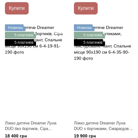
Купити
Купити
Новинка
Новинка
5 платежів
5 платежів
5 платежів
5 платежів
Ліжко дитяче Dreamer Луна
Ліжко дитяче Dreamer Луна
DUO без бортиків, Сіра
DUO з бортиками, Смарагдове
текстурована+кант, Спальне
текстуроване+кант, Спальне
18 400 грн
19 900 грн