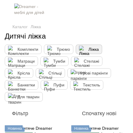
Каталог
Ліжка
Дитячі ліжка
Комплекти
Трюмо
Ліжка
Матраци
Тумби
Стелажі
Крісла
Стільці
Ігрові паркінги
Банкетки
Пуфи
Текстиль
Для тварин
Фільтр
Спочатку нові
Новинка
Новинка