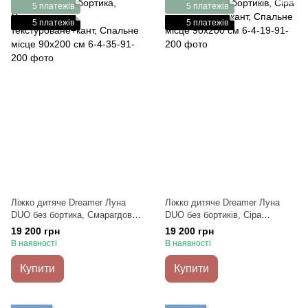
5 платежів
5 платежів
5 платежів
5 платежів
Ліжко дитяче Dreamer Луна
Ліжко дитяче Dreamer Луна
DUO без бортика, Смарагдове
DUO без бортиків, Сіра
текстуроване+кант, Спальне
текстурована+кант, Спальне
19 200 грн
19 200 грн
місце 90х200 см
місце 90х200 см
В наявності
В наявності
Купити
Купити