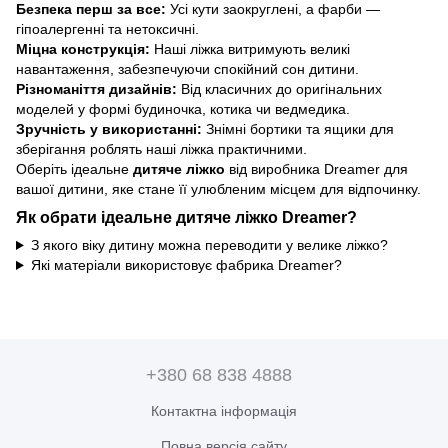
Безпека перш за все:
Усі кути заокруглені, а фарби —
гіпоалергенні та нетоксичні.
Міцна конструкція:
Наші ліжка витримують великі
навантаження, забезпечуючи спокійний сон дитини.
Різноманіття дизайнів:
Від класичних до оригінальних
моделей у формі будиночка, котика чи ведмедика.
Зручність у використанні:
Знімні бортики та ящики для
зберігання роблять наші ліжка практичними.
Оберіть ідеальне
дитяче ліжко
від виробника Dreamer для
вашої дитини, яке стане її улюбленим місцем для відпочинку.
Як обрати ідеальне дитяче ліжко Dreamer?
З якого віку дитину можна переводити у велике ліжко?
Які матеріали використовує фабрика Dreamer?
+380 68 838 4888
Контактна інформація
Повна версія сайту