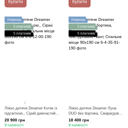
Купити
Купити
Новинка
Новинка
5 платежів
5 платежів
5 платежів
5 платежів
2
Ліжко дитяче Dreamer Котик із
Ліжко дитяче Dreamer Луна
підсвіткою,, Сірий димчастий,
DUO без бортика, Смарагдове
Спальне місце 80х190 см
текстуроване+кант, Спальне
20 900 грн
18 400 грн
місце 90х190 см
В наявності
В наявності