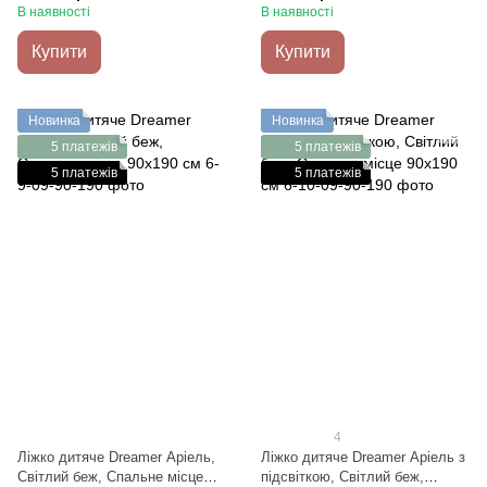
місце 90х190 см
місце 90х190 см
В наявності
В наявності
Купити
Купити
Новинка
Новинка
5 платежів
5 платежів
5 платежів
5 платежів
4
Ліжко дитяче Dreamer Аріель,
Ліжко дитяче Dreamer Аріель з
Світлий беж, Спальне місце
підсвіткою, Світлий беж,