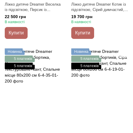
Ліжко дитяче Dreamer Веселка
Ліжко дитяче Dreamer Котик із
із підсвіткою, Персик із
підсвіткою, Сірий димчастий,
молочним, Спальне місце
Спальне місце 80х160 см
22 500 грн
19 700 грн
80х190 см
В наявності
В наявності
Купити
Купити
Новинка
Новинка
5 платежів
5 платежів
5 платежів
5 платежів