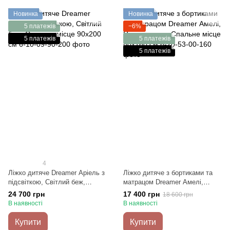
Новинка
Новинка
5 платежів
−6%
5 платежів
5 платежів
5 платежів
4
Ліжко дитяче Dreamer Аріель з
Ліжко дитяче з бортиками та
підсвіткою, Світлий беж,
матрацом Dreamer Амелі,
Спальне місце 90х200 см
Пудра темна, Спальне місце
24 700 грн
17 400 грн
18 600 грн
80х160 см
В наявності
В наявності
Купити
Купити