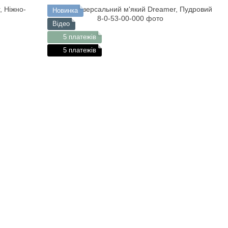
Новинка
Відео
5 платежів
5 платежів