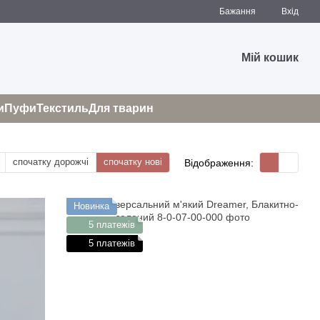
Бажання
Вхід
Мій кошик
и
Пуфи
Текстиль
Для тварин
спочатку дорожчі
спочатку нові
Відображення:
Новинка
5 платежів
5 платежів