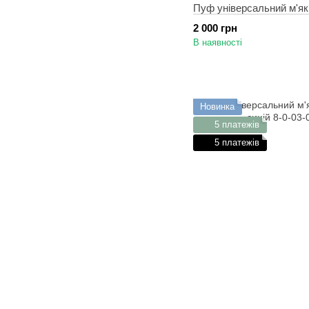
Пуф універсальний м'як
2 000 грн
В наявності
Новинка
5 платежів
5 платежів