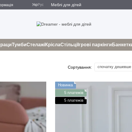
Меблі для дітей
Укр
Рус
формація
і
Оферта
траци
Тумби
Стелажі
Крісла
Стільці
Ігрові паркінги
Банкетк
спочатку дешевше
Сортування:
Новинка
5 платежів
5 платежів