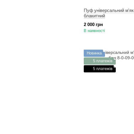
Пуф універсальний м'як
блакитний
2 000 грн
В наявності
Новинка
5 платежів
5 платежів