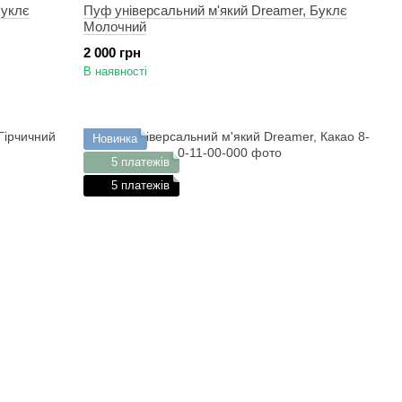
Буклє
Пуф універсальний м'який Dreamer, Буклє
Молочний
2 000 грн
В наявності
Новинка
5 платежів
5 платежів