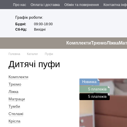
Перейти до основного контенту
Про нас
Оплата і доставка
Обмін та повернення
Контактна ін
Угода користувача
Відгуки про магазин
Політика конфіденційност
Графік роботи:
Будні:
09:00-18:00
Сб-Нд:
Вихідні
Комплекти
Трюмо
Ліжка
Ма
Головна
Каталог
Пуфи
Дитячі пуфи
Комплекти
Новинка
Трюмо
5 платежів
Ліжка
5 платежів
Матраци
Тумби
Стелажі
Крісла