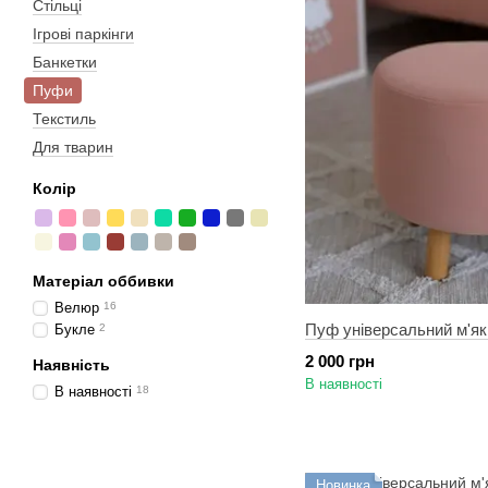
Стільці
Ігрові паркінги
Банкетки
Пуфи
Текстиль
Для тварин
Колір
Матеріал оббивки
Велюр
16
Пуф універсальний м'як
Букле
2
2 000 грн
Наявність
В наявності
В наявності
18
Новинка