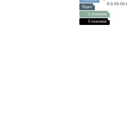
Відео
5 платежів
5 платежів