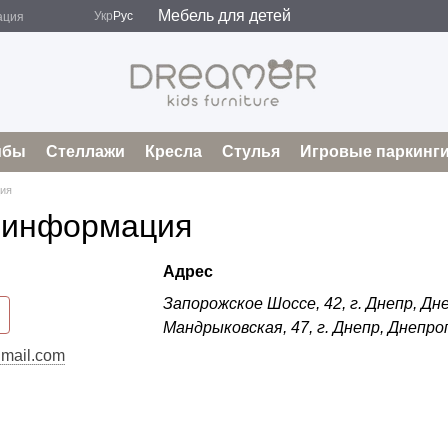
Мебель для детей
Укр
Рус
ация
мбы
Стеллажи
Кресла
Стулья
Игровые паркинг
ция
 информация
Адрес
Запорожское Шоссе, 42, г. Днепр, Дн
Мандрыковская, 47, г. Днепр, Днепро
mail.com