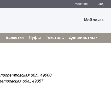
Желания
Вход
Мой заказ
и
Банкетки
Пуфы
Текстиль
Для животных
епропетровская обл., 49000
петровская обл., 49057