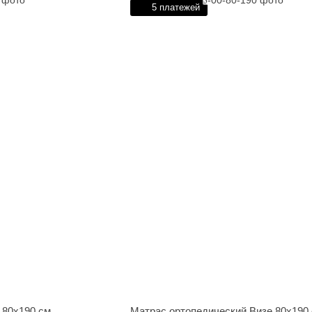
5 платежей
 80х190 см
Матрас ортопедический Визе 80х190