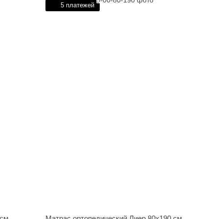
5 платежей
 см
Матрас ортопедический Лиер 80х190 см