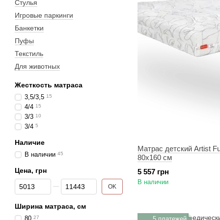
Стулья
Игровые паркинги
Банкетки
Пуфы
Текстиль
Для животных
Жесткость матраса
3,5/3,5
15
4/4
15
3/3
10
3/4
5
Наличие
Матрас детский Artist Fu
В наличии
45
80х160 см
Цена, грн
5 557 грн
В наличии
От Цена, грн
До Цена, грн
OK
Ширина матраса, см
80
27
5 платежей