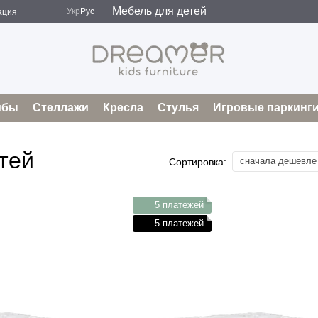
Мебель для детей
Укр
Рус
ация
мбы
Стеллажи
Кресла
Стулья
Игровые паркинг
тей
сначала дешевле
Сортировка:
5 платежей
5 платежей