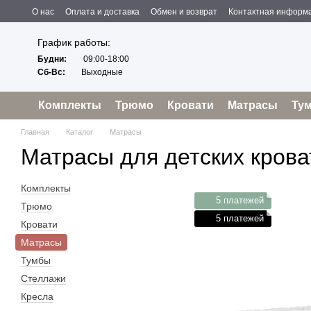
Перейти к основному контенту
О нас
Оплата и доставка
Обмен и возврат
Контактная информ
Пользовательское соглашение
Отзывы о магазине
Политика конфиденциальности
Оферта
График работы:
Будни:
09:00-18:00
Сб-Вс:
Выходные
Комплекты
Трюмо
Кровати
Матрасы
Ту
Главная
Каталог
Матрасы
Матрасы для детских крова
Комплекты
5 платежей
Трюмо
5 платежей
Кровати
Матрасы
Тумбы
Стеллажи
Кресла