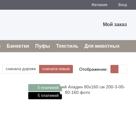
Желания
Вход
Мой заказ
и
Банкетки
Пуфы
Текстиль
Для животных
сначала дороже
сначала новые
Отображение:
5 платежей
5 платежей