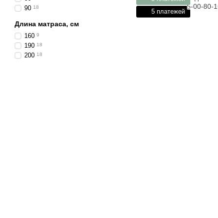
90
18
5 платежей
Длина матраса, см
160
9
190
18
200
18