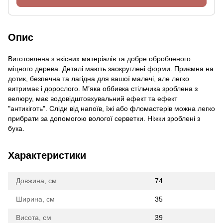
Опис
Виготовлена з якісних матеріалів та добре обробленого
міцного дерева. Деталі мають заокруглені форми. Приємна на
дотик, безпечна та лагідна для вашої малечі, але легко
витримає і дорослого. М’яка оббивка стільчика зроблена з
велюру, має водовідштовхувальний ефект та ефект
"антикіготь". Сліди від напоїв, їжі або фломастерів можна легко
прибрати за допомогою вологої серветки. Ніжки зроблені з
бука.
Характеристики
Довжина, см
74
Ширина, см
35
Висота, см
39