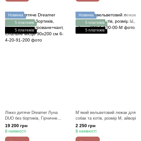
Новинка
Новинка
5 платежів
5 платежів
5 платежів
5 платежів
Ліжко дитяче Dreamer Луна
М`який вельветовий лежак для
DUO без бортиків, Гірчичне
собак та котів, розмір М, айворі
текстуроване+кант, Спальне
19 200 грн
2 250 грн
місце 90х200 см
В наявності
В наявності