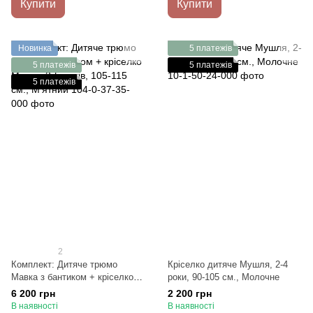
Купити
Купити
Новинка
5 платежів
5 платежів
5 платежів
5 платежів
2
Комплект: Дитяче трюмо
Кріселко дитяче Мушля, 2-4
Мавка з бантиком + кріселко
роки, 90-105 см., Молочне
Мавка, 3-5 років, 105-115 см.,
6 200 грн
2 200 грн
М'ятний
В наявності
В наявності