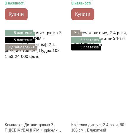
місце 90х200 см
В наявності
В наявності
Купити
Купити
5 платежів
Хіт
5 платежів
5 платежів
Під замовлення
5 платежів
Комплект: Дитяче трюмо З
Кріселко дитяче, 2-4 роки, 90-
ПІДСВІЧУВАННЯМ + кріселко
105 см., Блакитний