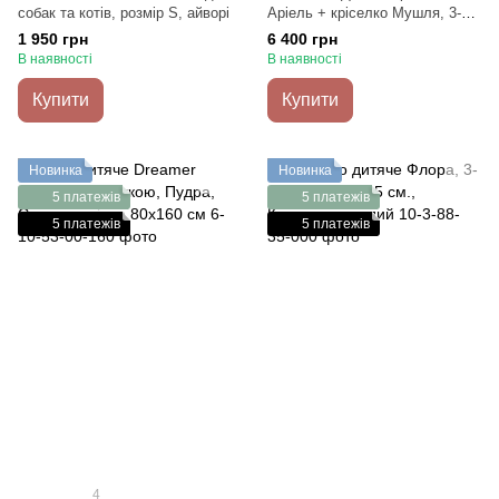
собак та котів, розмір S, айворі
Аріель + кріселко Мушля, 3-5
років, 105-115 см., Ніжно-
1 950 грн
6 400 грн
блакитний
В наявності
В наявності
Купити
Купити
Новинка
Новинка
5 платежів
5 платежів
5 платежів
5 платежів
4