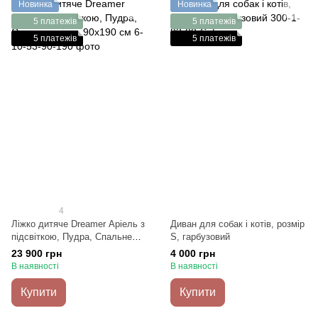
Новинка
Новинка
5 платежів
5 платежів
5 платежів
5 платежів
4
Ліжко дитяче Dreamer Аріель з
Диван для собак і котів, розмір
підсвіткою, Пудра, Спальне
S, гарбузовий
місце 90х190 см
23 900 грн
4 000 грн
В наявності
В наявності
Купити
Купити