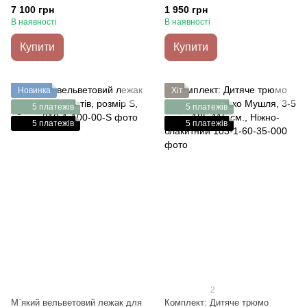
(з бантиком), 2-4 роки, 90-105
7 100 грн
1 950 грн
см., Пудра
В наявності
В наявності
Купити
Купити
Новинка
Хіт
5 платежів
5 платежів
5 платежів
5 платежів
2
М`який вельветовий лежак для
Комплект: Дитяче трюмо