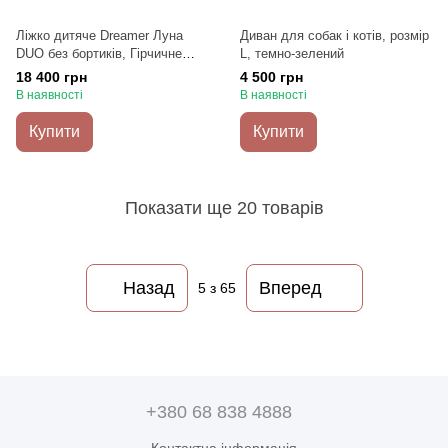
Ліжко дитяче Dreamer Луна
Диван для собак і котів, розмір
DUO без бортиків, Гірчичне
L, темно-зелений
текстуроване+кант, Спальне
18 400 грн
4 500 грн
місце 90х190 см
В наявності
В наявності
Купити
Купити
Показати ще 20 товарів
Назад
Вперед
5
з 65
+380 68 838 4888