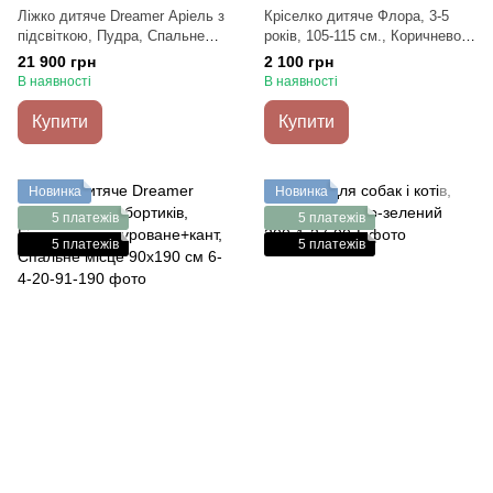
Ліжко дитяче Dreamer Аріель з
Кріселко дитяче Флора, 3-5
підсвіткою, Пудра, Спальне
років, 105-115 см., Коричнево-
місце 80х160 см
рудий
21 900 грн
2 100 грн
В наявності
В наявності
Купити
Купити
Новинка
Новинка
5 платежів
5 платежів
5 платежів
5 платежів