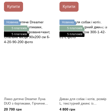
Купити
Купити
Новинка
Новинка
5 платежів
5 платежів
5 платежів
5 платежів
Ліжко дитяче Dreamer Луна
Диван для собак і котів, розмір
DUO з бортиками, Гірчичне
L, текстурний джинс із
текстуроване+кант, Спальне
коньячним кантом
20 700 грн
4 800 грн