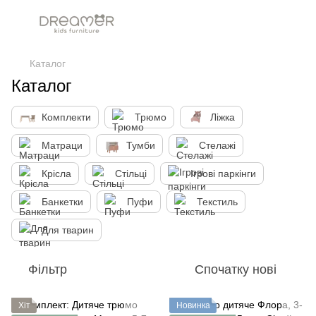
Каталог
Каталог
Комплекти
Трюмо
Ліжка
Матраци
Тумби
Стелажі
Крісла
Стільці
Ігрові паркінги
Банкетки
Пуфи
Текстиль
Для тварин
Фільтр
Спочатку нові
Хіт
Новинка