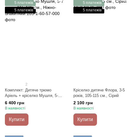
5 платежів
5 платежів
5 платежів
5 платежів
2
Комплект: Дитяче трюмо
Кріселко дитяче Флора, 3-5
Аріель + кріселко Мушля, 5-7
років, 105-115 см., Сірий
років, 115-125 см., Ніжно-
6 400 грн
2 100 грн
блакитний
В наявності
В наявності
Купити
Купити