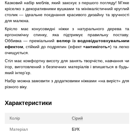
Казковий набір меблів, який закохує з першого погляду! М’яке
кріселко з декоративними вушками та мінімалістичний круглий
столик — ідеальне поєднання красивого дизайну та зручності
для малюка.
Крісло має конусовидні ніжки з натурального дерева та
ергономічну спинку, яка підтримує правильну поставу.
Оббивка — преміальний
велюр із водовідштовхувальним
ефектом
, стійкий до подряпин (ефект
«антикіготь»
) та легко
очищується.
Стіл має комфортну висоту для занять творчістю, навчання чи
ігор, виготовлений з безпечних матеріалів і впишеться в будь-
який інтер’єр.
Набір можна замовити з додатковими ніжками «на виріст» для
різного віку.
Характеристики
Колір
Сірий
Матеріал
БУК