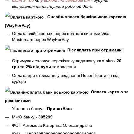
після 14:00
чи
у вихідні та святкові дні
- будуть
відправлені на наступний робочий день.
Онлайн-оплата банківською карткою
(WayForPay)
Оплата здійснюється через платіжні системи Visa,
Mastercard через WayForPay.
Післяплата при отриманні
Отримувач сплачує перевізнику додаткову
комісію - 20
грн та 2% від суми
замовлення
Оплата при отриманні у відділенні Нової Пошти чи від
кур'єра
Оплата картою за
реквізитами
Установа банку –
ПриватБанк
МФО банку -
305299
ФОП Артемова Катерина Олександрівна
IBAN -
UA633052990000026006050613466