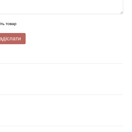
іть товар
адіслати