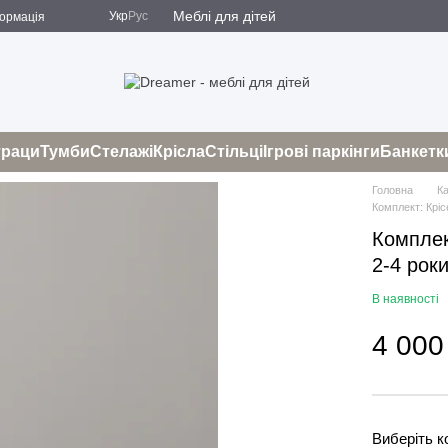
Меблі для дітей
Укр
Рус
формація
і
Оферта
траци
Тумби
Стелажі
Крісла
Стільці
Ігрові паркінги
Банкетк
Головна
К
Комплект: Кріс
Комплек
2-4 рок
В наявності
4 000
Виберіть к