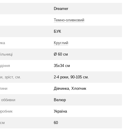
Dreamer
Темно-оливковий
л
БУК
ика
Круглий
тільниці
Ø 60 см
идіння
35х34 см
и, зріст, см.
2-4 роки, 90-105 см.
тини
Дівчинка, Хлопчик
 оббивки
Велюр
иробник
Україна
 см
60