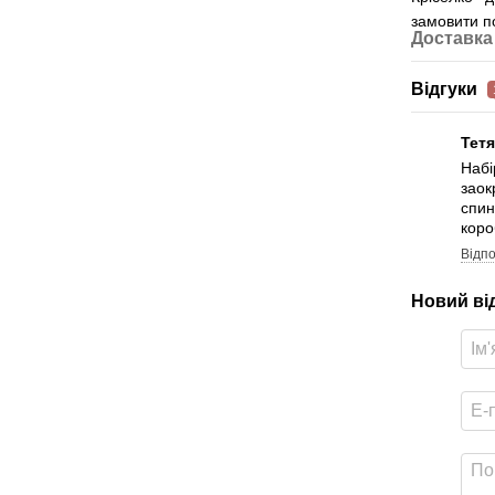
замовити по
Доставка
Відгуки
Тет
Набі
заок
спин
коро
Відпо
Новий ві