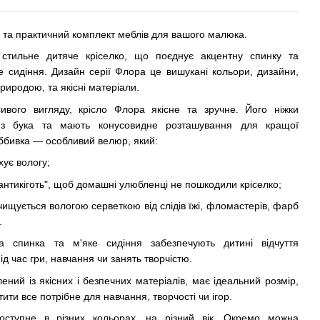
 та практичний комплект меблів для вашого малюка.
стильне дитяче кріселко, що поєднує акцентну спинку та
е сидіння. Дизайн серії Флора це вишукані кольори, дизайни,
риродою, та якісні матеріали.
ивого вигляду, крісло Флора якісне та зручне. Його ніжки
 з бука та мають конусовидне розташування для кращої
 Оббивка — особливий велюр, який:
хує вологу;
антикіготь", щоб домашні улюбленці не пошкодили кріселко;
чищується вологою серветкою від слідів їжі, фломастерів, фарб
.
на спинка та м'яке сидіння забезпечують дитині відчуття
д час гри, навчання чи занять творчістю.
ений із якісних і безпечних матеріалів, має ідеальний розмір,
ити все потрібне для навчання, творчості чи ігор.
доступне в різних кольорах, на різний вік. Окремо можна