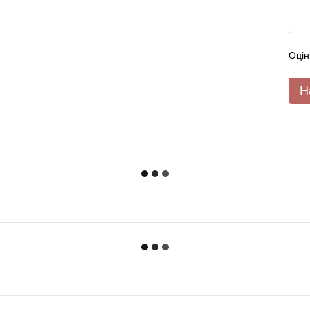
Оцін
Н