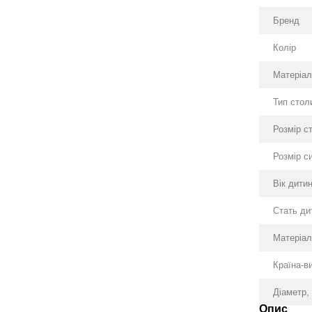
Бренд
Колір
Матеріа
Тип стол
Розмір с
Розмір с
Вік дитин
Стать ди
Матеріал
Країна-в
Діаметр,
Опис