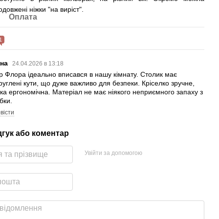
довжені ніжки "на виріст".
Оплата
1
яна
24.04.2026 в 13:18
р Флора ідеально вписався в нашу кімнату. Столик має
руглені кути, що дуже важливо для безпеки. Кріселко зручне,
ка ергономічна. Матеріал не має ніякого неприємного запаху з
бки.
вісти
дгук або коментар
Увійти за допомогою