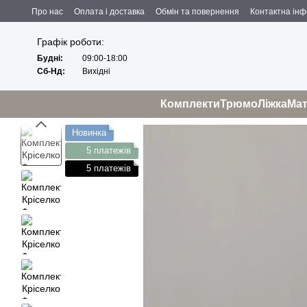
Перейти до основного контенту
Про нас
Оплата і доставка
Обмін та повернення
Контактна ін
Угода користувача
Відгуки про магазин
Політика конфіденційност
Графік роботи:
Будні:
09:00-18:00
Сб-Нд:
Вихідні
Комплекти
Трюмо
Ліжка
Ма
Новинка
5 платежів
5 платежів