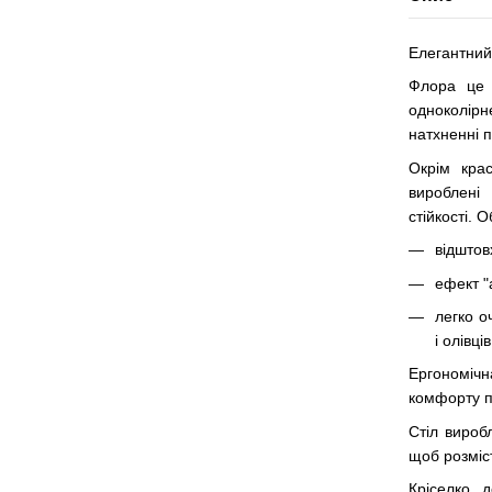
Елегантний
Флора це 
одноколірн
натхненні п
Окрім крас
вироблені
стійкості.
відштов
ефект "
легко о
і олівців
Ергономіч
комфорту пі
Стіл виробл
щоб розміст
Кріселко 