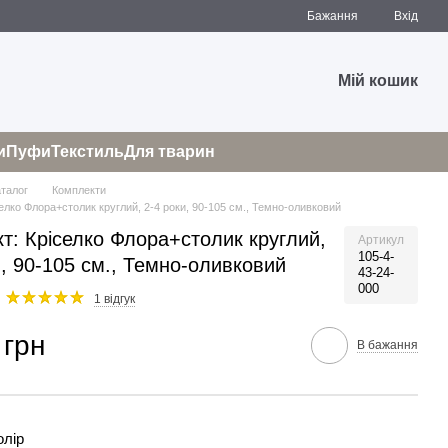
Бажання
Вхід
Мій кошик
и
Пуфи
Текстиль
Для тварин
аталог
Комплекти
елко Флора+столик круглий, 2-4 роки, 90-105 см., Темно-оливковий
т: Кріселко Флора+столик круглий,
Артикул
105-4-
и, 90-105 см., Темно-оливковий
43-24-
000
1 відгук
 грн
В бажання
олір