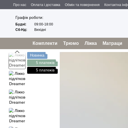
Перейти до основного контенту
Про нас
Оплата і доставка
Обмін та повернення
Контактна ін
Угода користувача
Відгуки про магазин
Політика конфіденційност
Графік роботи:
Будні:
09:00-18:00
Сб-Нд:
Вихідні
Комплекти
Трюмо
Ліжка
Матраци
Новинка
5 платежів
5 платежів