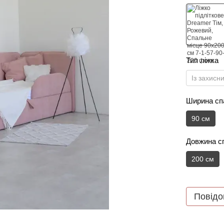
Тип ліжка
Із захисн
Ширина спа
90 см
Довжина сп
200 см
Повідо