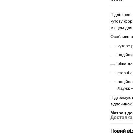
Підліткове 
кутову фор
місцем для 
Особливост
кутове 
надійни
ніша дл
ззовні 
опційно
Лаунж —
Підтримую
відпочинок
Матрац до
Доставка
Новий ві