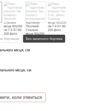
им бортиком
Без захисного бортика
льного місця, см
ального місця, см
мити, коли з'явиться