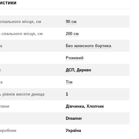
истики
спального місця, см
90 см
 спального місця, см
200 см
ка
Без захисного бортика
Рожевий
л
ДСП, Дерево
ка
Тім
ь рівнів висоти днища
1
итини
Дівчинка, Хлопчик
Dreamer
виробник
Україна