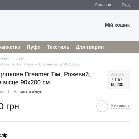
Бажання
Вхід
Мій кошик
Банкетки
Пуфи
Текстиль
Для тварин
аталог
Ліжка
ве Dreamer Тім, Рожевий, Спальне місце 90х200 см
ідліткове Dreamer Тім, Рожевий,
Артикул
7-1-57-
 місце 90х200 см
90-200
ності
Написати відгук
0 грн
В бажання
олір