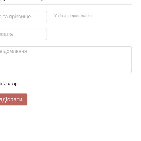
Увійти за допомогою
іть товар
адіслати