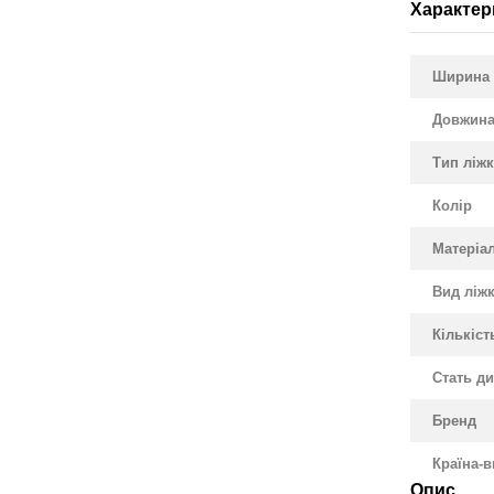
Характер
Ширина 
Довжина
Тип ліж
Колір
Матеріа
Вид ліж
Кількіст
Стать д
Бренд
Країна-
Опис