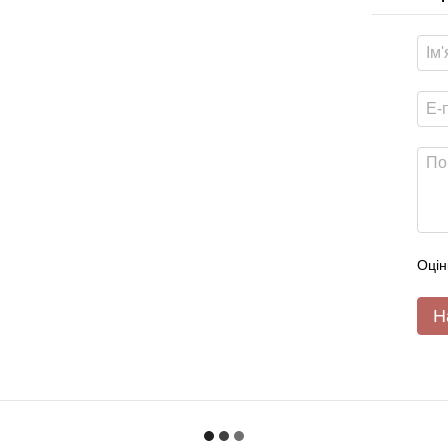
Оцін
Н