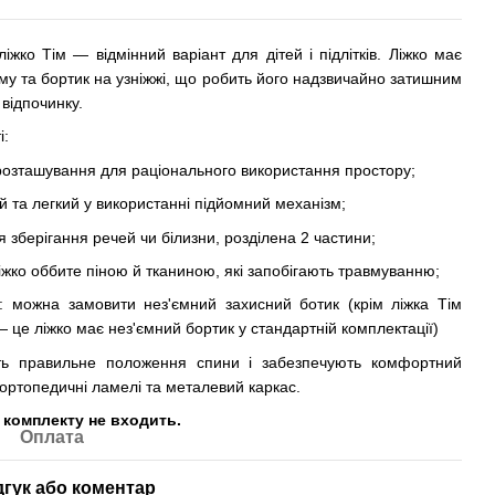
ліжко Тім — відмінний варіант для дітей і підлітків. Ліжко має
му та бортик на узніжжі, що робить його надзвичайно затишним
відпочинку.
і:
розташування для раціонального використання простору;
й та легкий у використанні підйомний механізм;
я зберігання речей чи білизни, розділена 2 частини;
ліжко оббите піною й тканиною, які запобігають травмуванню;
: можна замовити нез'ємний захисний ботик (крім ліжка Тім
 це ліжко має нез'ємний бортик у стандартній комплектації)
ть правильне положення спини і забезпечують комфортний
 ортопедичні ламелі та металевий каркас.
 комплекту не входить.
Оплата
дгук або коментар