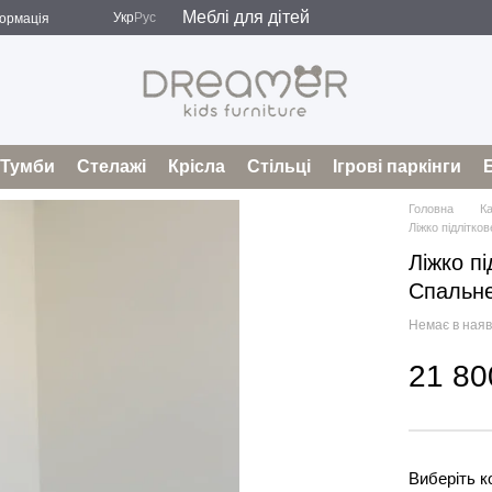
Меблі для дітей
Укр
Рус
формація
і
Оферта
Тумби
Стелажі
Крісла
Стільці
Ігрові паркінги
Головна
К
Ліжко підлітко
Ліжко п
Спальне
Немає в наяв
21 80
Виберіть к