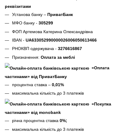
реквізитами
Установа банку –
ПриватБанк
МФО банку -
305299
ФОП Артемова Катерина Олександрівна
IBAN -
UA633052990000026006050613466
РНОКВП одержувача -
3276616867
Призначення:
Оплата за меблі
«Оплата
частинами» від ПриватБанку
процентна ставка –
0,01%
максимальна кількість до 3 платежів
«Покупка
частинами» від monobank
річна процентна ставка
0%;
максимальна кількість до 3 платежів