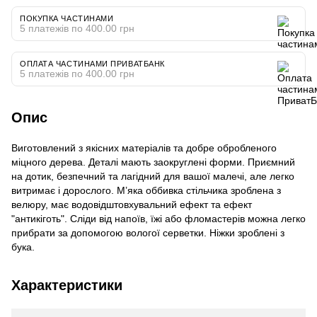
ПОКУПКА ЧАСТИНАМИ
5 платежів по 400.00 грн
ОПЛАТА ЧАСТИНАМИ ПРИВАТБАНК
5 платежів по 400.00 грн
Опис
Виготовлений з якісних матеріалів та добре обробленого
міцного дерева. Деталі мають заокруглені форми. Приємний
на дотик, безпечний та лагідний для вашої малечі, але легко
витримає і дорослого. М’яка оббивка стільчика зроблена з
велюру, має водовідштовхувальний ефект та ефект
"антикіготь". Сліди від напоїв, їжі або фломастерів можна легко
прибрати за допомогою вологої серветки. Ніжки зроблені з
бука.
Характеристики