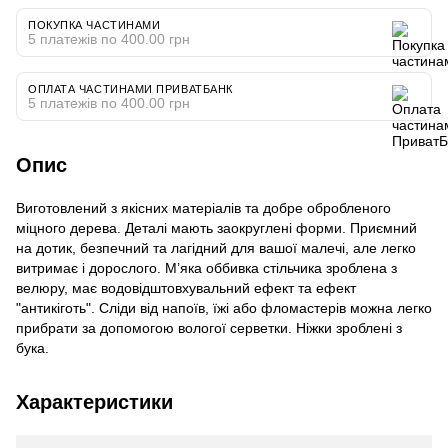
ПОКУПКА ЧАСТИНАМИ
5 платежів по 400.00 грн
ОПЛАТА ЧАСТИНАМИ ПРИВАТБАНК
5 платежів по 400.00 грн
Опис
Виготовлений з якісних матеріалів та добре обробленого
міцного дерева. Деталі мають заокруглені форми. Приємний
на дотик, безпечний та лагідний для вашої малечі, але легко
витримає і дорослого. М’яка оббивка стільчика зроблена з
велюру, має водовідштовхувальний ефект та ефект
"антикіготь". Сліди від напоїв, їжі або фломастерів можна легко
прибрати за допомогою вологої серветки. Ніжки зроблені з
бука.
Характеристики