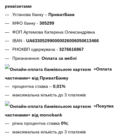
реквізитами
Установа банку –
ПриватБанк
МФО банку -
305299
ФОП Артемова Катерина Олександрівна
IBAN -
UA633052990000026006050613466
РНОКВП одержувача -
3276616867
Призначення:
Оплата за меблі
«Оплата
частинами» від ПриватБанку
процентна ставка –
0,01%
максимальна кількість до 3 платежів
«Покупка
частинами» від monobank
річна процентна ставка
0%;
максимальна кількість до 3 платежів