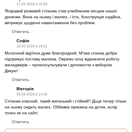
17.04.2026 в 16:04
Яскравий рожевий стільчик став улюбленим місцем нашої
донечки. Вона на ньому і малює, і їсть. Конструкція надійна,
витримує щоденні навантаження без проблем.
Ответить
Софія
10.04.2026 в 19:01
Молочний відтінок дуже благородний. М'яка спинка добре
підтримує поставу малюка. Окремо хочу відзначити роботу
менеджерів – проконсультували і допомогли з вибором.
Дякую!
Ответить
Вікторія
05.04.2026 в 13:40
Стільчик класний, такий мягенький і стійкий!! Доця тепер тільки
на ньому сидить малює. Оббивка приємна на дотик, колір
точно як на сайті.
Ответить