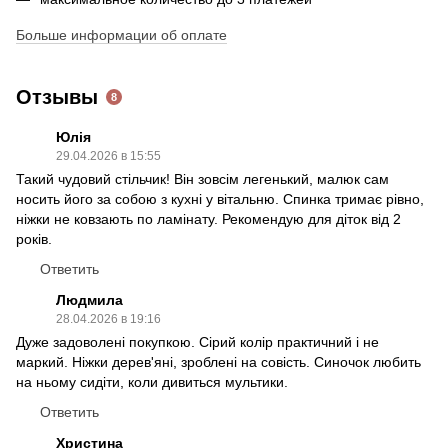
Больше информации об оплате
Отзывы
8
Юлія
29.04.2026 в 15:55
Такий чудовий стільчик! Він зовсім легенький, малюк сам
носить його за собою з кухні у вітальню. Спинка тримає рівно,
ніжки не ковзають по ламінату. Рекомендую для діток від 2
років.
Ответить
Людмила
28.04.2026 в 19:16
Дуже задоволені покупкою. Сірий колір практичний і не
маркий. Ніжки дерев'яні, зроблені на совість. Синочок любить
на ньому сидіти, коли дивиться мультики.
Ответить
Христина