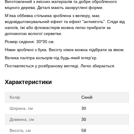
Виготовлений з якісних матеріалів та добре обробленого
міцного дерева. Деталі мають заокруглені форми.
М’яка оббивка стільчика зроблена з велюру, має
водовідштовхувальний ефект та ефект "антикіготь". Сліди від
напоїв, їжі або фломастерів можна легко прибрати за
допомогою вологої серветки.
Розмір сидіння: 30*30 см.
Ніжки зроблені з бука. Висоту ніжок можна підібрати за віком.
Велика палітра кольорів під будь-який інтер’єр.
Поставляється у розібраному вигляді. Легко збирається.
Характеристики
Колір
Синій
Ширина, см
30
Довжина, см
30
Висота, см
58