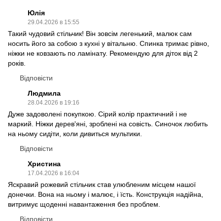
Юлія
29.04.2026 в 15:55
Такий чудовий стільчик! Він зовсім легенький, малюк сам
носить його за собою з кухні у вітальню. Спинка тримає рівно,
ніжки не ковзають по ламінату. Рекомендую для діток від 2
років.
Відповісти
Людмила
28.04.2026 в 19:16
Дуже задоволені покупкою. Сірий колір практичний і не
маркий. Ніжки дерев'яні, зроблені на совість. Синочок любить
на ньому сидіти, коли дивиться мультики.
Відповісти
Христина
17.04.2026 в 16:04
Яскравий рожевий стільчик став улюбленим місцем нашої
донечки. Вона на ньому і малює, і їсть. Конструкція надійна,
витримує щоденні навантаження без проблем.
Відповісти