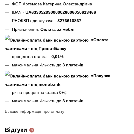
ФОП Артемова Катерина Олександрівна
IBAN -
UA633052990000026006050613466
РНОКВП одержувача -
3276616867
Призначення:
Оплата за меблі
«Оплата
частинами» від ПриватБанку
процентна ставка –
0,01%
максимальна кількість до 3 платежів
«Покупка
частинами» від monobank
річна процентна ставка
0%;
максимальна кількість до 3 платежів
Більше інформації про оплату
Відгуки
8