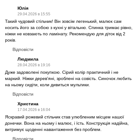
Юлія
29.04.2026 в 15:55
Такий чудовий стільчик! Він зовсім легенький, малюк сам
носить його за собою з кухні у вітальню. Спинка тримає рівно,
ніжки не ковзають по ламінату. Рекомендую для діток від 2
років.
Відповісти
Людмила
28.04.2026 в 19:16
Дуже задоволені покупкою. Сірий колір практичний і не
маркий. Ніжки дерев'яні, зроблені на совість. Синочок любить
на ньому сидіти, коли дивиться мультики.
Відповісти
Христина
17.04.2026 в 16:04
Яскравий рожевий стільчик став улюбленим місцем нашої
донечки. Вона на ньому і малює, і їсть. Конструкція надійна,
витримує щоденні навантаження без проблем.
Відповісти