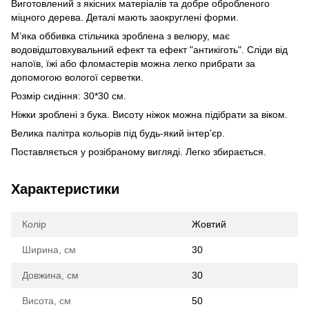
Виготовлений з якісних матеріалів та добре обробленого
міцного дерева. Деталі мають заокруглені форми.
М’яка оббивка стільчика зроблена з велюру, має
водовідштовхувальний ефект та ефект "антикіготь". Сліди від
напоїв, їжі або фломастерів можна легко прибрати за
допомогою вологої серветки.
Розмір сидіння: 30*30 см.
Ніжки зроблені з бука. Висоту ніжок можна підібрати за віком.
Велика палітра кольорів під будь-який інтер’єр.
Поставляється у розібраному вигляді. Легко збирається.
Характеристики
Колір
Жовтий
Ширина, см
30
Довжина, см
30
Висота, см
50