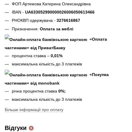
ФОП Артемова Катерина Олександрівна
IBAN -
UA633052990000026006050613466
РНОКВП одержувача -
3276616867
Призначення:
Оплата за меблі
«Оплата
частинами» від ПриватБанку
процентна ставка –
0,01%
максимальна кількість до 3 платежів
«Покупка
частинами» від monobank
річна процентна ставка
0%;
максимальна кількість до 3 платежів
Більше інформації про оплату
Відгуки
8