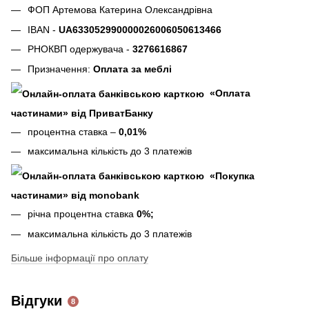
ФОП Артемова Катерина Олександрівна
IBAN -
UA633052990000026006050613466
РНОКВП одержувача -
3276616867
Призначення:
Оплата за меблі
«Оплата
частинами» від ПриватБанку
процентна ставка –
0,01%
максимальна кількість до 3 платежів
«Покупка
частинами» від monobank
річна процентна ставка
0%;
максимальна кількість до 3 платежів
Більше інформації про оплату
Відгуки
8