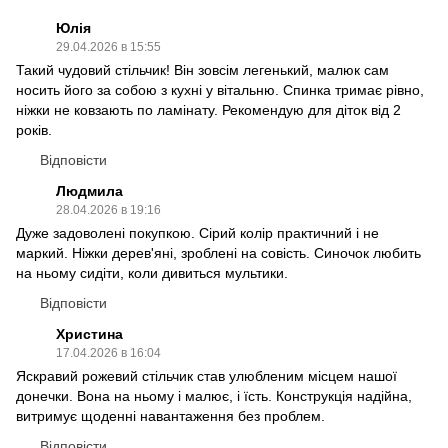
Юлія
29.04.2026 в 15:55
Такий чудовий стільчик! Він зовсім легенький, малюк сам
носить його за собою з кухні у вітальню. Спинка тримає рівно,
ніжки не ковзають по ламінату. Рекомендую для діток від 2
років.
Відповісти
Людмила
28.04.2026 в 19:16
Дуже задоволені покупкою. Сірий колір практичний і не
маркий. Ніжки дерев'яні, зроблені на совість. Синочок любить
на ньому сидіти, коли дивиться мультики.
Відповісти
Христина
17.04.2026 в 16:04
Яскравий рожевий стільчик став улюбленим місцем нашої
донечки. Вона на ньому і малює, і їсть. Конструкція надійна,
витримує щоденні навантаження без проблем.
Відповісти