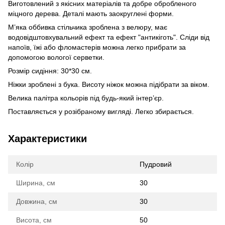
Виготовлений з якісних матеріалів та добре обробленого
міцного дерева. Деталі мають заокруглені форми.
М’яка оббивка стільчика зроблена з велюру, має
водовідштовхувальний ефект та ефект "антикіготь". Сліди від
напоїв, їжі або фломастерів можна легко прибрати за
допомогою вологої серветки.
Розмір сидіння: 30*30 см.
Ніжки зроблені з бука. Висоту ніжок можна підібрати за віком.
Велика палітра кольорів під будь-який інтер’єр.
Поставляється у розібраному вигляді. Легко збирається.
Характеристики
Колір
Пудровий
Ширина, см
30
Довжина, см
30
Висота, см
50