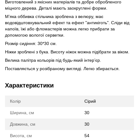
Виготовлений з якісних матеріалів та добре обробленого
міцного дерева. Деталі мають заокруглені форми.
М’яка оббивка стільчика зроблена з велюру, має
водовідштовхувальний ефект та ефект "антикіготь". Сліди від
напоїв, їжі або фломастерів можна легко прибрати за
допомогою вологої серветки.
Розмір сидіння: 30*30 см.
Ніжки зроблені з бука. Висоту ніжок можна підібрати за віком.
Велика палітра кольорів під будь-який інтер’єр.
Поставляється у розібраному вигляді. Легко збирається.
Характеристики
Колір
Сірий
Ширина, см
30
Довжина, см
30
Висота, см
54