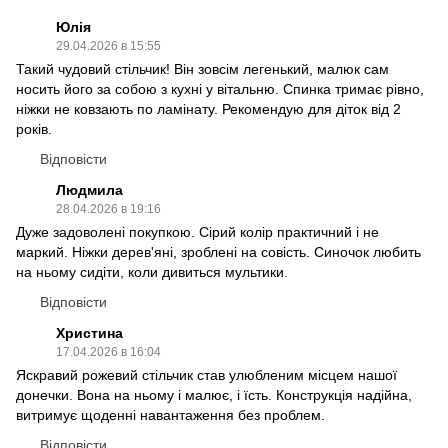
Юлія
29.04.2026 в 15:55
Такий чудовий стільчик! Він зовсім легенький, малюк сам
носить його за собою з кухні у вітальню. Спинка тримає рівно,
ніжки не ковзають по ламінату. Рекомендую для діток від 2
років.
Відповісти
Людмила
28.04.2026 в 19:16
Дуже задоволені покупкою. Сірий колір практичний і не
маркий. Ніжки дерев'яні, зроблені на совість. Синочок любить
на ньому сидіти, коли дивиться мультики.
Відповісти
Христина
17.04.2026 в 16:04
Яскравий рожевий стільчик став улюбленим місцем нашої
донечки. Вона на ньому і малює, і їсть. Конструкція надійна,
витримує щоденні навантаження без проблем.
Відповісти