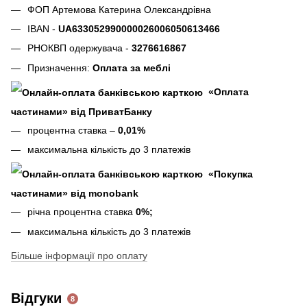
ФОП Артемова Катерина Олександрівна
IBAN -
UA633052990000026006050613466
РНОКВП одержувача -
3276616867
Призначення:
Оплата за меблі
«Оплата
частинами» від ПриватБанку
процентна ставка –
0,01%
максимальна кількість до 3 платежів
«Покупка
частинами» від monobank
річна процентна ставка
0%;
максимальна кількість до 3 платежів
Більше інформації про оплату
Відгуки
8