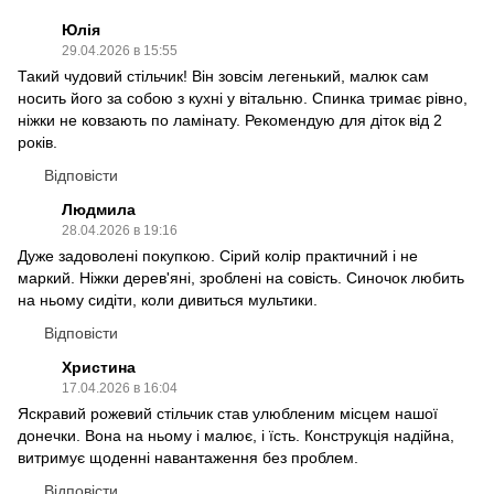
Юлія
29.04.2026 в 15:55
Такий чудовий стільчик! Він зовсім легенький, малюк сам
носить його за собою з кухні у вітальню. Спинка тримає рівно,
ніжки не ковзають по ламінату. Рекомендую для діток від 2
років.
Відповісти
Людмила
28.04.2026 в 19:16
Дуже задоволені покупкою. Сірий колір практичний і не
маркий. Ніжки дерев'яні, зроблені на совість. Синочок любить
на ньому сидіти, коли дивиться мультики.
Відповісти
Христина
17.04.2026 в 16:04
Яскравий рожевий стільчик став улюбленим місцем нашої
донечки. Вона на ньому і малює, і їсть. Конструкція надійна,
витримує щоденні навантаження без проблем.
Відповісти