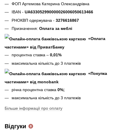
ФОП Артемова Катерина Олександрівна
IBAN -
UA633052990000026006050613466
РНОКВП одержувача -
3276616867
Призначення:
Оплата за меблі
«Оплата
частинами» від ПриватБанку
процентна ставка –
0,01%
максимальна кількість до 3 платежів
«Покупка
частинами» від monobank
річна процентна ставка
0%;
максимальна кількість до 3 платежів
Більше інформації про оплату
Відгуки
8