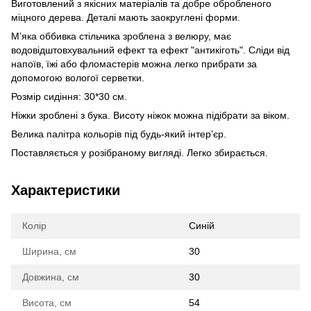
Виготовлений з якісних матеріалів та добре обробленого
міцного дерева. Деталі мають заокруглені форми.
М’яка оббивка стільчика зроблена з велюру, має
водовідштовхувальний ефект та ефект "антикіготь". Сліди від
напоїв, їжі або фломастерів можна легко прибрати за
допомогою вологої серветки.
Розмір сидіння: 30*30 см.
Ніжки зроблені з бука. Висоту ніжок можна підібрати за віком.
Велика палітра кольорів під будь-який інтер’єр.
Поставляється у розібраному вигляді. Легко збирається.
Характеристики
Колір
Синій
Ширина, см
30
Довжина, см
30
Висота, см
54