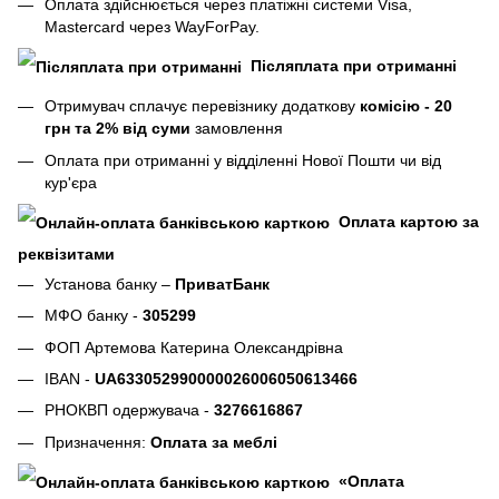
Оплата здійснюється через платіжні системи Visa,
Mastercard через WayForPay.
Післяплата при отриманні
Отримувач сплачує перевізнику додаткову
комісію - 20
грн та 2% від суми
замовлення
Оплата при отриманні у відділенні Нової Пошти чи від
кур'єра
Оплата картою за
реквізитами
Установа банку –
ПриватБанк
МФО банку -
305299
ФОП Артемова Катерина Олександрівна
IBAN -
UA633052990000026006050613466
РНОКВП одержувача -
3276616867
Призначення:
Оплата за меблі
«Оплата