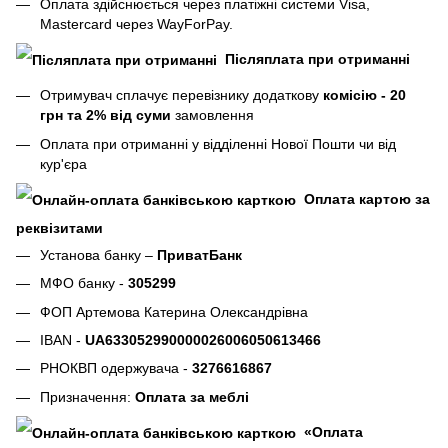
Оплата здійснюється через платіжні системи Visa,
Mastercard через WayForPay.
Післяплата при отриманні
Отримувач сплачує перевізнику додаткову
комісію - 20
грн та 2% від суми
замовлення
Оплата при отриманні у відділенні Нової Пошти чи від
кур'єра
Оплата картою за
реквізитами
Установа банку –
ПриватБанк
МФО банку -
305299
ФОП Артемова Катерина Олександрівна
IBAN -
UA633052990000026006050613466
РНОКВП одержувача -
3276616867
Призначення:
Оплата за меблі
«Оплата