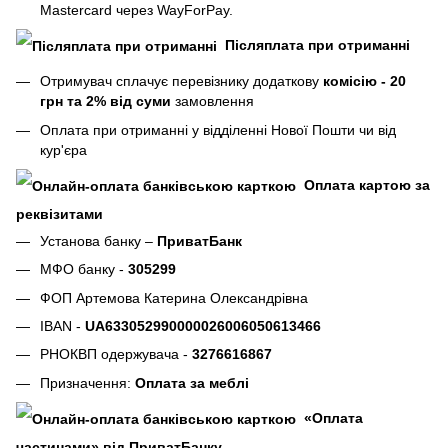
Mastercard через WayForPay.
Післяплата при отриманні
Отримувач сплачує перевізнику додаткову
комісію - 20
грн та 2% від суми
замовлення
Оплата при отриманні у відділенні Нової Пошти чи від
кур'єра
Оплата картою за
реквізитами
Установа банку –
ПриватБанк
МФО банку -
305299
ФОП Артемова Катерина Олександрівна
IBAN -
UA633052990000026006050613466
РНОКВП одержувача -
3276616867
Призначення:
Оплата за меблі
«Оплата
частинами» від ПриватБанку