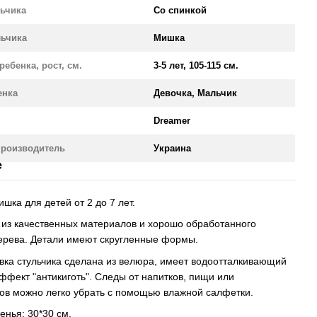
льчика
Со спинкой
льчика
Мишка
ребенка, рост, см.
3-5 лет, 105-115 см.
енка
Девочка, Мальчик
Dreamer
производитель
Украина
е
шка для детей от 2 до 7 лет.
 из качественных материалов и хорошо обработанного
ерева. Детали имеют скругленные формы.
вка стульчика сделана из велюра, имеет водоотталкивающий
ффект "антикиготь". Следы от напитков, пищи или
в можно легко убрать с помощью влажной салфетки.
енья: 30*30 см.