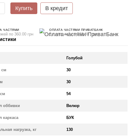
Купить
В кредит
А ЧАСТЯМИ
ОПЛАТА ЧАСТЯМИ ПРИВАТБАНК
ежей по 360.00 грн
5 платежей по 360.00 грн
истики
Голубой
 см
30
см
30
 см
54
л оббивки
Велюр
л каркаса
БУК
льная нагрузка, кг
130