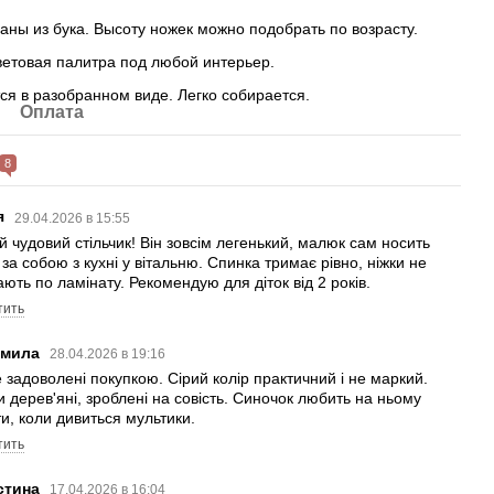
аны из бука. Высоту ножек можно подобрать по возрасту.
етовая палитра под любой интерьер.
ся в разобранном виде. Легко собирается.
Оплата
8
я
29.04.2026 в 15:55
й чудовий стільчик! Він зовсім легенький, малюк сам носить
 за собою з кухні у вітальню. Спинка тримає рівно, ніжки не
ають по ламінату. Рекомендую для діток від 2 років.
тить
мила
28.04.2026 в 19:16
 задоволені покупкою. Сірий колір практичний і не маркий.
и дерев'яні, зроблені на совість. Синочок любить на ньому
ти, коли дивиться мультики.
тить
стина
17.04.2026 в 16:04