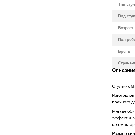
Тип сту
Вид сту
Возраст 
Пол реб
Бренд
Страна-
Описани
Стульчик Ми
Изготовлен
прочного д
Мягкая оби
эффект и э
фломастеро
Размер сид