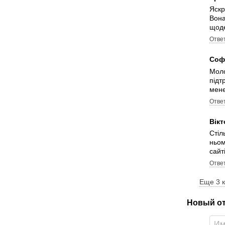
Яскр
Вона
щоде
Отве
Соф
Моло
підт
мене
Отве
Вік
Стіл
ньом
сайті
Отве
Еще 3 
Новый о