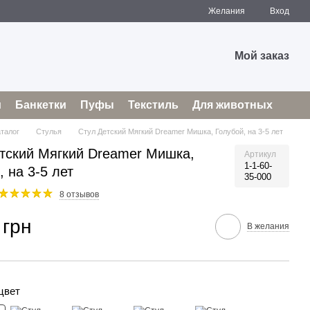
Желания
Вход
Мой заказ
и
Банкетки
Пуфы
Текстиль
Для животных
аталог
Стулья
Стул Детский Мягкий Dreamer Мишка, Голубой, на 3-5 лет
тский Мягкий Dreamer Мишка,
Артикул
1-1-60-
, на 3-5 лет
35-000
8 отзывов
 грн
В желания
цвет