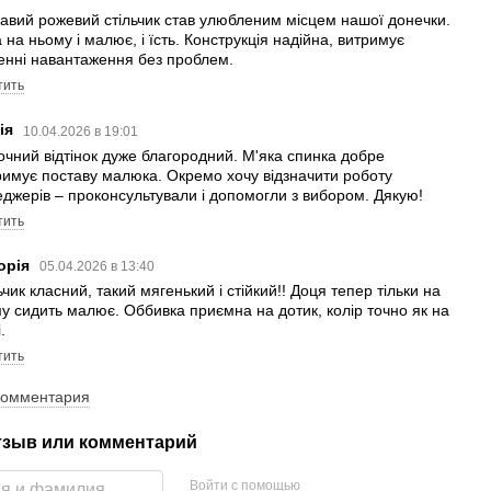
авий рожевий стільчик став улюбленим місцем нашої донечки.
 на ньому і малює, і їсть. Конструкція надійна, витримує
нні навантаження без проблем.
тить
ія
10.04.2026 в 19:01
чний відтінок дуже благородний. М'яка спинка добре
римує поставу малюка. Окремо хочу відзначити роботу
джерів – проконсультували і допомогли з вибором. Дякую!
тить
торія
05.04.2026 в 13:40
ьчик класний, такий мягенький і стійкий!! Доця тепер тільки на
у сидить малює. Оббивка приємна на дотик, колір точно як на
.
тить
комментария
тзыв или комментарий
Войти с помощью