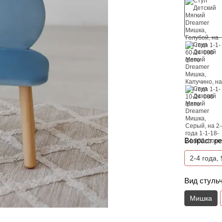
Возраст ре
2-4 года,
Вид стуль
Мишка