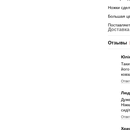
Ножки сдел
Большая цв
Поставляет
Доставка
Отзывы
Юлі
Таки
його
ковз
Отве
Люд
Дуже
Ніжк
сиді
Отве
Хри