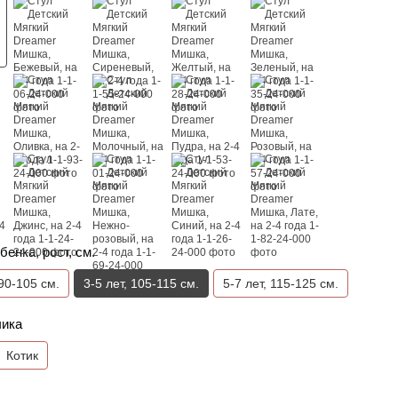
бенка, рост, см.
 90-105 см.
3-5 лет, 105-115 см.
5-7 лет, 115-125 см.
чика
Котик