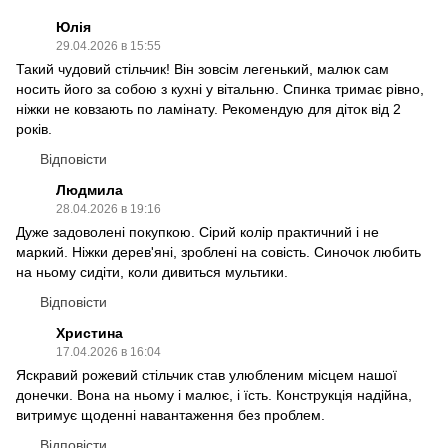
Юлія
29.04.2026 в 15:55
Такий чудовий стільчик! Він зовсім легенький, малюк сам
носить його за собою з кухні у вітальню. Спинка тримає рівно,
ніжки не ковзають по ламінату. Рекомендую для діток від 2
років.
Відповісти
Людмила
28.04.2026 в 19:16
Дуже задоволені покупкою. Сірий колір практичний і не
маркий. Ніжки дерев'яні, зроблені на совість. Синочок любить
на ньому сидіти, коли дивиться мультики.
Відповісти
Христина
17.04.2026 в 16:04
Яскравий рожевий стільчик став улюбленим місцем нашої
донечки. Вона на ньому і малює, і їсть. Конструкція надійна,
витримує щоденні навантаження без проблем.
Відповісти