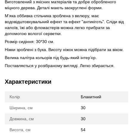
Виготовлений з якісних матеріалів та добре обробленого
міцного дерева. Деталі мають заокруглені форми.
М’яка оббивка стільчика зроблена з велюру, має
водовідштовхувальний ефект та ефект "антикіготь". Сліди від
напоїв, їжі або фломастерів можна легко прибрати за
допомогою вологої серветки.
Розмір сидіння: 30*30 см.
Ніжки зроблені з бука. Висоту ніжок можна підібрати за віком.
Велика палітра кольорів під будь-який інтер’єр.
Поставляється у розібраному вигляді. Легко збирається.
Характеристики
Колір
Блакитний
Ширина, см
30
Довжина, см
30
Висота, см
54