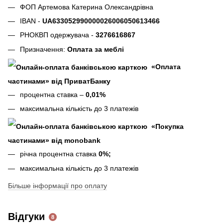
ФОП Артемова Катерина Олександрівна
IBAN -
UA633052990000026006050613466
РНОКВП одержувача -
3276616867
Призначення:
Оплата за меблі
«Оплата
частинами» від ПриватБанку
процентна ставка –
0,01%
максимальна кількість до 3 платежів
«Покупка
частинами» від monobank
річна процентна ставка
0%;
максимальна кількість до 3 платежів
Більше інформації про оплату
Відгуки
8